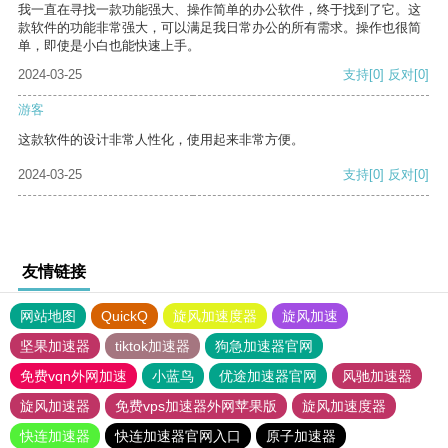
我一直在寻找一款功能强大、操作简单的办公软件，终于找到了它。这
款软件的功能非常强大，可以满足我日常办公的所有需求。操作也很简
单，即使是小白也能快速上手。
2024-03-25
支持
[0]
反对
[0]
游客
这款软件的设计非常人性化，使用起来非常方便。
2024-03-25
支持
[0]
反对
[0]
友情链接
网站地图
QuickQ
旋风加速度器
旋风加速
坚果加速器
tiktok加速器
狗急加速器官网
免费vqn外网加速
小蓝鸟
优途加速器官网
风驰加速器
旋风加速器
免费vps加速器外网苹果版
旋风加速度器
快连加速器
快连加速器官网入口
原子加速器