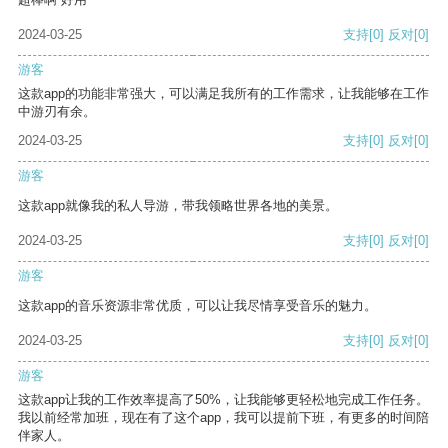
2024-03-25
支持
[0]
反对
[0]
游客
这款app的功能非常强大，可以满足我所有的工作需求，让我能够在工作
中游刃有余。
2024-03-25
支持
[0]
反对
[0]
游客
这款app就像我的私人导游，带我领略世界各地的美景。
2024-03-25
支持
[0]
反对
[0]
游客
这款app的音乐资源非常优质，可以让我尽情享受音乐的魅力。
2024-03-25
支持
[0]
反对
[0]
游客
这款app让我的工作效率提高了50%，让我能够更轻松地完成工作任务。
我以前经常加班，现在有了这个app，我可以提前下班，有更多的时间陪
伴家人。