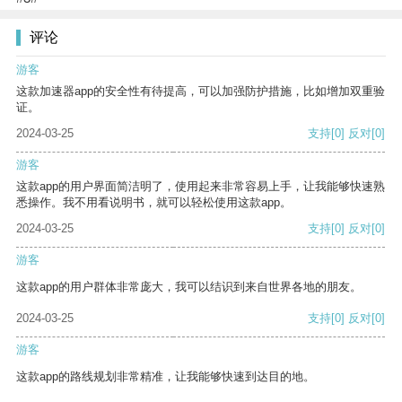
评论
游客
这款加速器app的安全性有待提高，可以加强防护措施，比如增加双重验
证。
2024-03-25
支持
[0]
反对
[0]
游客
这款app的用户界面简洁明了，使用起来非常容易上手，让我能够快速熟
悉操作。我不用看说明书，就可以轻松使用这款app。
2024-03-25
支持
[0]
反对
[0]
游客
这款app的用户群体非常庞大，我可以结识到来自世界各地的朋友。
2024-03-25
支持
[0]
反对
[0]
游客
这款app的路线规划非常精准，让我能够快速到达目的地。