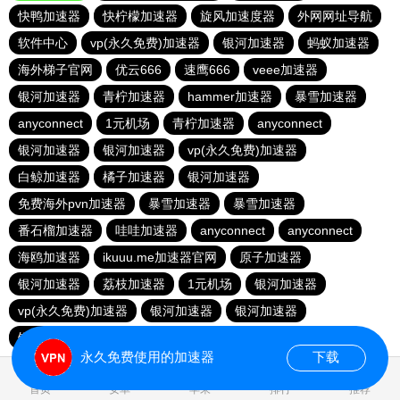
快鸭加速器
快柠檬加速器
旋风加速度器
外网网址导航
软件中心
vp(永久免费)加速器
银河加速器
蚂蚁加速器
海外梯子官网
优云666
速鹰666
veee加速器
银河加速器
青柠加速器
hammer加速器
暴雪加速器
anyconnect
1元机场
青柠加速器
anyconnect
银河加速器
银河加速器
vp(永久免费)加速器
白鲸加速器
橘子加速器
银河加速器
免费海外pvn加速器
暴雪加速器
暴雪加速器
番石榴加速器
哇哇加速器
anyconnect
anyconnect
海鸥加速器
ikuuu.me加速器官网
原子加速器
银河加速器
荔枝加速器
1元机场
银河加速器
vp(永久免费)加速器
银河加速器
银河加速器
银河加速器
暴雪加速器
银河加速器
永久免费使用的加速器
下载
1.582785s
首页
安卓
苹果
排行
推荐