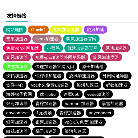
友情链接
网站地图
QuickQ
旋风加速度器
旋风加速
坚果加速器
tiktok加速器
狗急加速器官网
免费vqn外网加速
小蓝鸟
优途加速器官网
风驰加速器
旋风加速器
免费vps加速器外网苹果版
旋风加速度器
快连加速器
快连加速器官网入口
原子加速器
快鸭加速器
快柠檬加速器
旋风加速度器
外网网址导航
软件中心
vp(永久免费)加速器
银河加速器
蚂蚁加速器
海外梯子官网
优云666
速鹰666
veee加速器
银河加速器
青柠加速器
hammer加速器
暴雪加速器
anyconnect
1元机场
青柠加速器
anyconnect
银河加速器
银河加速器
vp(永久免费)加速器
白鲸加速器
橘子加速器
银河加速器