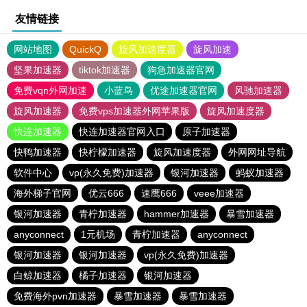
友情链接
网站地图
QuickQ
旋风加速度器
旋风加速
坚果加速器
tiktok加速器
狗急加速器官网
免费vqn外网加速
小蓝鸟
优途加速器官网
风驰加速器
旋风加速器
免费vps加速器外网苹果版
旋风加速度器
快连加速器
快连加速器官网入口
原子加速器
快鸭加速器
快柠檬加速器
旋风加速度器
外网网址导航
软件中心
vp(永久免费)加速器
银河加速器
蚂蚁加速器
海外梯子官网
优云666
速鹰666
veee加速器
银河加速器
青柠加速器
hammer加速器
暴雪加速器
anyconnect
1元机场
青柠加速器
anyconnect
银河加速器
银河加速器
vp(永久免费)加速器
白鲸加速器
橘子加速器
银河加速器
免费海外pvn加速器
暴雪加速器
暴雪加速器