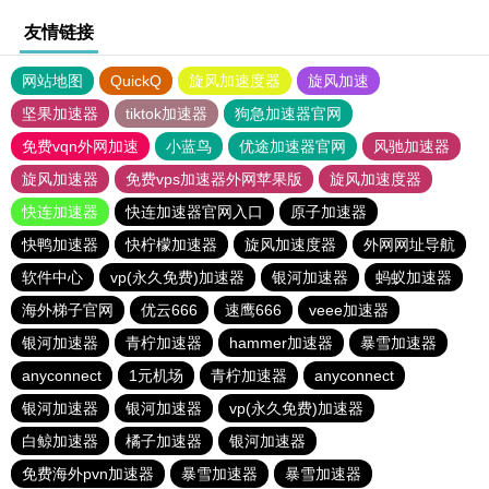
友情链接
网站地图
QuickQ
旋风加速度器
旋风加速
坚果加速器
tiktok加速器
狗急加速器官网
免费vqn外网加速
小蓝鸟
优途加速器官网
风驰加速器
旋风加速器
免费vps加速器外网苹果版
旋风加速度器
快连加速器
快连加速器官网入口
原子加速器
快鸭加速器
快柠檬加速器
旋风加速度器
外网网址导航
软件中心
vp(永久免费)加速器
银河加速器
蚂蚁加速器
海外梯子官网
优云666
速鹰666
veee加速器
银河加速器
青柠加速器
hammer加速器
暴雪加速器
anyconnect
1元机场
青柠加速器
anyconnect
银河加速器
银河加速器
vp(永久免费)加速器
白鲸加速器
橘子加速器
银河加速器
免费海外pvn加速器
暴雪加速器
暴雪加速器