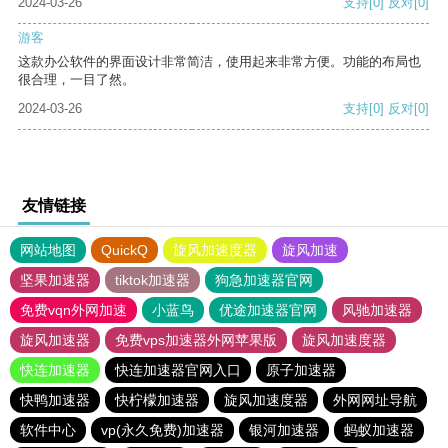
2024-03-26
支持
[0]
反对
[0]
游客
这款办公软件的界面设计非常简洁，使用起来非常方便。功能的布局也
很合理，一目了然。
2024-03-26
支持
[0]
反对
[0]
友情链接
网站地图
QuickQ
旋风加速度器
旋风加速
坚果加速器
tiktok加速器
狗急加速器官网
免费vqn外网加速
小蓝鸟
优途加速器官网
风驰加速器
旋风加速器
免费vps加速器外网苹果版
旋风加速度器
快连加速器
快连加速器官网入口
原子加速器
快鸭加速器
快柠檬加速器
旋风加速度器
外网网址导航
软件中心
vp(永久免费)加速器
银河加速器
蚂蚁加速器