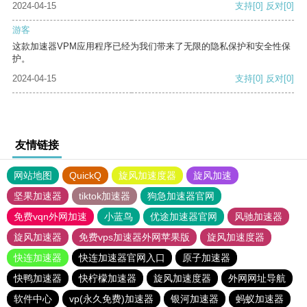
2024-04-15
支持
[0]
反对
[0]
游客
这款加速器VPM应用程序已经为我们带来了无限的隐私保护和安全性保
护。
2024-04-15
支持
[0]
反对
[0]
友情链接
网站地图
QuickQ
旋风加速度器
旋风加速
坚果加速器
tiktok加速器
狗急加速器官网
免费vqn外网加速
小蓝鸟
优途加速器官网
风驰加速器
旋风加速器
免费vps加速器外网苹果版
旋风加速度器
快连加速器
快连加速器官网入口
原子加速器
快鸭加速器
快柠檬加速器
旋风加速度器
外网网址导航
软件中心
vp(永久免费)加速器
银河加速器
蚂蚁加速器