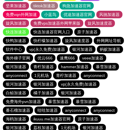
坚果加速器
tiktok加速器
狗急加速器官网
免费vqn外网加速
小蓝鸟
优途加速器官网
风驰加速器
旋风加速器
免费vps加速器外网苹果版
旋风加速度器
快连加速器
快连加速器官网入口
原子加速器
快鸭加速器
快柠檬加速器
旋风加速度器
外网网址导航
软件中心
vp(永久免费)加速器
银河加速器
蚂蚁加速器
海外梯子官网
优云666
速鹰666
veee加速器
银河加速器
青柠加速器
hammer加速器
暴雪加速器
anyconnect
1元机场
青柠加速器
anyconnect
银河加速器
银河加速器
vp(永久免费)加速器
白鲸加速器
橘子加速器
银河加速器
免费海外pvn加速器
暴雪加速器
暴雪加速器
番石榴加速器
哇哇加速器
anyconnect
anyconnect
海鸥加速器
ikuuu.me加速器官网
原子加速器
银河加速器
荔枝加速器
1元机场
银河加速器