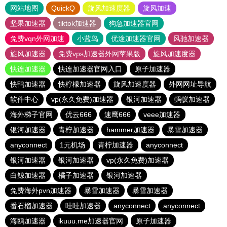
网站地图
QuickQ
旋风加速度器
旋风加速
坚果加速器
tiktok加速器
狗急加速器官网
免费vqn外网加速
小蓝鸟
优途加速器官网
风驰加速器
旋风加速器
免费vps加速器外网苹果版
旋风加速度器
快连加速器
快连加速器官网入口
原子加速器
快鸭加速器
快柠檬加速器
旋风加速度器
外网网址导航
软件中心
vp(永久免费)加速器
银河加速器
蚂蚁加速器
海外梯子官网
优云666
速鹰666
veee加速器
银河加速器
青柠加速器
hammer加速器
暴雪加速器
anyconnect
1元机场
青柠加速器
anyconnect
银河加速器
银河加速器
vp(永久免费)加速器
白鲸加速器
橘子加速器
银河加速器
免费海外pvn加速器
暴雪加速器
暴雪加速器
番石榴加速器
哇哇加速器
anyconnect
anyconnect
海鸥加速器
ikuuu.me加速器官网
原子加速器