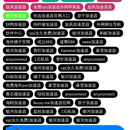
旋风加速器
免费vps加速器外网苹果版
旋风加速度器
快连加速器
快连加速器官网入口
原子加速器
快鸭加速器
快柠檬加速器
旋风加速度器
外网网址导航
软件中心
vp(永久免费)加速器
银河加速器
蚂蚁加速器
海外梯子官网
优云666
速鹰666
veee加速器
银河加速器
青柠加速器
hammer加速器
暴雪加速器
anyconnect
1元机场
青柠加速器
anyconnect
银河加速器
银河加速器
vp(永久免费)加速器
白鲸加速器
橘子加速器
银河加速器
免费海外pvn加速器
暴雪加速器
暴雪加速器
番石榴加速器
哇哇加速器
anyconnect
anyconnect
海鸥加速器
ikuuu.me加速器官网
原子加速器
银河加速器
荔枝加速器
1元机场
银河加速器
vp(永久免费)加速器
银河加速器
银河加速器
银河加速器
暴雪加速器
银河加速器