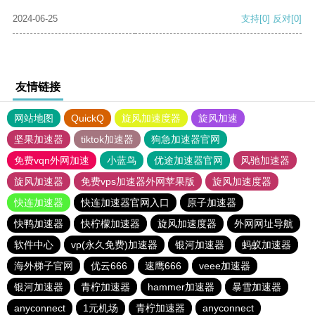
2024-06-25
支持
[0]
反对
[0]
友情链接
网站地图
QuickQ
旋风加速度器
旋风加速
坚果加速器
tiktok加速器
狗急加速器官网
免费vqn外网加速
小蓝鸟
优途加速器官网
风驰加速器
旋风加速器
免费vps加速器外网苹果版
旋风加速度器
快连加速器
快连加速器官网入口
原子加速器
快鸭加速器
快柠檬加速器
旋风加速度器
外网网址导航
软件中心
vp(永久免费)加速器
银河加速器
蚂蚁加速器
海外梯子官网
优云666
速鹰666
veee加速器
银河加速器
青柠加速器
hammer加速器
暴雪加速器
anyconnect
1元机场
青柠加速器
anyconnect