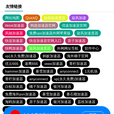
友情链接
网站地图
QuickQ
旋风加速度器
旋风加速
tiktok加速器
狗急加速器官网
优途加速器官网
风驰加速器
免费vps加速器外网苹果版
旋风加速度器
快连加速器
快连加速器官网入口
原子加速器
快鸭加速器
旋风加速度器
外网网址导航
软件中心
vp(永久免费)加速器
蚂蚁加速器
海外梯子官网
优云666
速鹰666
veee加速器
青柠加速器
hammer加速器
暴雪加速器
anyconnect
1元机场
青柠加速器
anyconnect
vp(永久免费)加速器
白鲸加速器
橘子加速器
银河加速器
免费海外pvn加速器
暴雪加速器
番石榴加速器
海鸥加速器
原子加速器
银河加速器
荔枝加速器
银河加速器
银河加速器