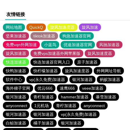
友情链接
网站地图
QuickQ
旋风加速度器
旋风加速
坚果加速器
tiktok加速器
狗急加速器官网
免费vqn外网加速
小蓝鸟
优途加速器官网
风驰加速器
旋风加速器
免费vps加速器外网苹果版
旋风加速度器
快连加速器
快连加速器官网入口
原子加速器
快鸭加速器
快柠檬加速器
旋风加速度器
外网网址导航
软件中心
vp(永久免费)加速器
银河加速器
蚂蚁加速器
海外梯子官网
优云666
速鹰666
veee加速器
银河加速器
青柠加速器
hammer加速器
暴雪加速器
anyconnect
1元机场
青柠加速器
anyconnect
银河加速器
银河加速器
vp(永久免费)加速器
白鲸加速器
橘子加速器
银河加速器